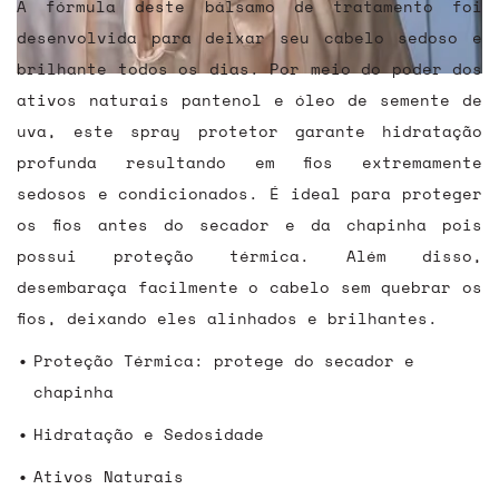
A fórmula deste bálsamo de tratamento foi
desenvolvida para deixar seu cabelo sedoso e
brilhante todos os dias. Por meio do poder dos
ativos naturais pantenol e óleo de semente de
uva, este spray protetor garante hidratação
profunda resultando em fios extremamente
sedosos e condicionados. É ideal para proteger
os fios antes do secador e da chapinha pois
possui proteção térmica. Além disso,
desembaraça facilmente o cabelo sem quebrar os
fios, deixando eles alinhados e brilhantes.
Proteção Térmica: protege do secador e
chapinha
Hidratação e Sedosidade
Ativos Naturais