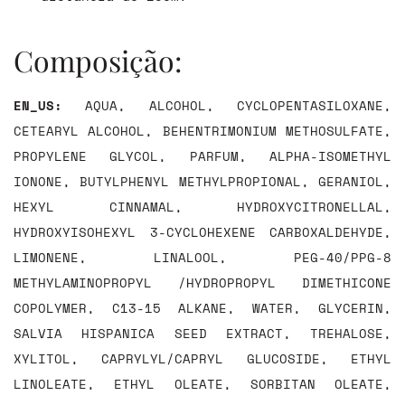
Composição:
EN_US:
AQUA, ALCOHOL, CYCLOPENTASILOXANE,
CETEARYL ALCOHOL, BEHENTRIMONIUM METHOSULFATE,
PROPYLENE GLYCOL, PARFUM, ALPHA-ISOMETHYL
IONONE, BUTYLPHENYL METHYLPROPIONAL, GERANIOL,
HEXYL CINNAMAL, HYDROXYCITRONELLAL,
HYDROXYISOHEXYL 3-CYCLOHEXENE CARBOXALDEHYDE,
LIMONENE, LINALOOL, PEG-40/PPG-8
METHYLAMINOPROPYL /HYDROPROPYL DIMETHICONE
COPOLYMER, C13-15 ALKANE, WATER, GLYCERIN,
SALVIA HISPANICA SEED EXTRACT, TREHALOSE,
XYLITOL, CAPRYLYL/CAPRYL GLUCOSIDE, ETHYL
LINOLEATE, ETHYL OLEATE, SORBITAN OLEATE,