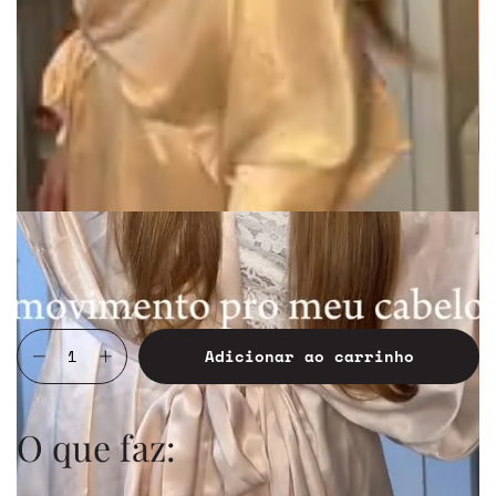
R$69,90
4
x de
R$17,48
O que faz: