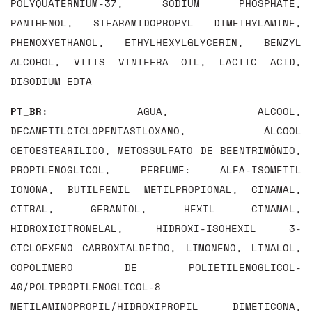
POLYQUATERNIUM-37, SODIUM PHOSPHATE,
PANTHENOL, STEARAMIDOPROPYL DIMETHYLAMINE,
PHENOXYETHANOL, ETHYLHEXYLGLYCERIN, BENZYL
ALCOHOL, VITIS VINIFERA OIL, LACTIC ACID,
DISODIUM EDTA
PT_BR:
ÁGUA, ÁLCOOL,
DECAMETILCICLOPENTASILOXANO, ÁLCOOL
CETOESTEARÍLICO, METOSSULFATO DE BEENTRIMÔNIO,
PROPILENOGLICOL, PERFUME: ALFA-ISOMETIL
IONONA, BUTILFENIL METILPROPIONAL, CINAMAL,
CITRAL, GERANIOL, HEXIL CINAMAL,
HIDROXICITRONELAL, HIDROXI-ISOHEXIL 3-
CICLOEXENO CARBOXIALDEÍDO, LIMONENO, LINALOL,
COPOLÍMERO DE POLIETILENOGLICOL-
40/POLIPROPILENOGLICOL-8
METILAMINOPROPIL/HIDROXIPROPIL DIMETICONA,