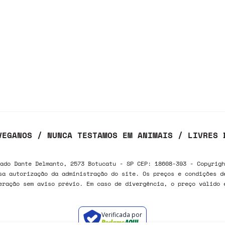
VEGANOS / NUNCA TESTAMOS EM ANIMAIS / LIVRES 
ado Dante Delmanto, 2573 Botucatu - SP CEP: 18608-393 - Copyrigh
sa autorização da administração do site. Os preços e condições d
eração sem aviso prévio. Em caso de divergência, o preço válido 
Verificada por