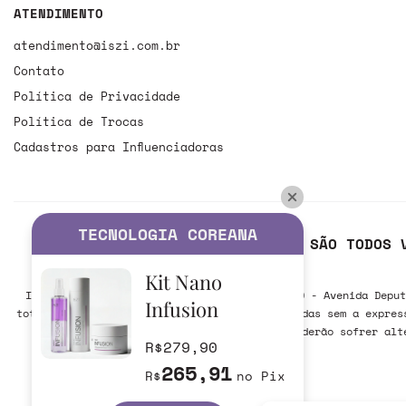
ATENDIMENTO
atendimento@iszi.com.br
Contato
Política de Privacidade
Política de Trocas
Cadastros para Influenciadoras
TECNOLOGIA COREANA
SÃO TODOS 
Kit Nano
ISZI Cosméticos LTDA CNPJ 39.718.797/0001-00 - Avenida Deput
Infusion
total ou parcial das informações aqui veiculadas sem a expres
via internet e poderão sofrer alt
R$279,90
265,91
R$
no Pix