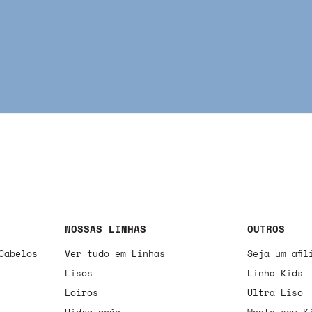
NOSSAS LINHAS
OUTROS
Cabelos
Ver tudo em Linhas
Seja um afil
Lisos
Linha Kids
Loiros
Ultra Liso
Hidratação
Monte seu K