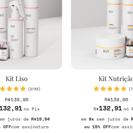
Kit Liso
Kit Nutriçã
(2733)
(7
R$139,90
R$139,90
132,91
132,91
no Pix
R$
no 
em juros
R$15,54
9
sem juros
% OFF
com assinatura
ou 15% OFF
com assi