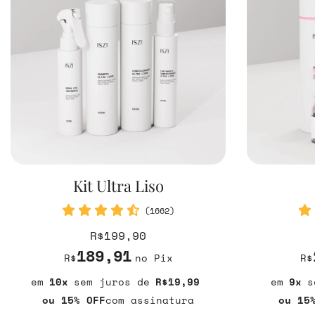
Kit Ultra Liso
(1662)
R$199,90
189,91
R$
no Pix
R$
10
sem juros
R$19,99
9
s
ou 15% OFF
com assinatura
ou 15