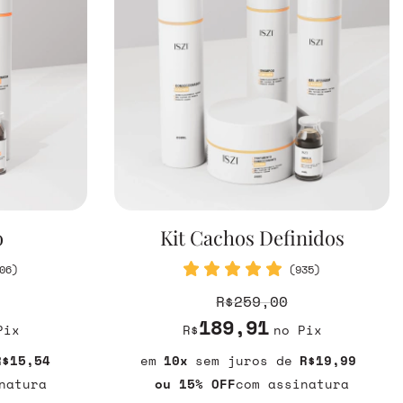
o
Kit Cachos Definidos
06)
(935)
R$259,00
189,91
Pix
R$
no Pix
R$15,54
10
sem juros
R$19,99
natura
ou 15% OFF
com assinatura