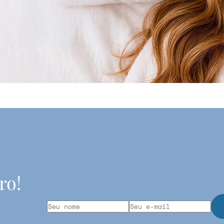
ro!
s