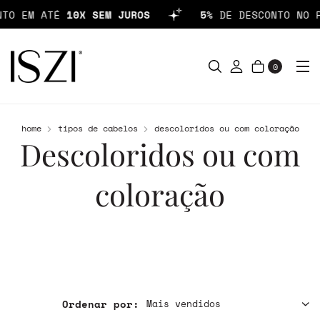
TO EM ATÉ
10X SEM JUROS
5%
DE DESCONTO NO P
0
home
tipos de cabelos
descoloridos ou com coloração
Descoloridos ou com
coloração
Ordenar por: