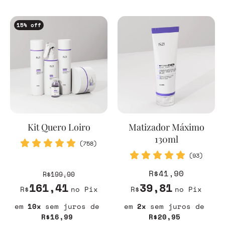
15
% off
Kit Quero Loiro
Matizador Máximo
130ml
(758)
(93)
R$41,90
R$199,90
161,41
39,81
R$
no Pix
R$
no Pix
10
sem juros
2
sem juros
R$16,99
R$20,95