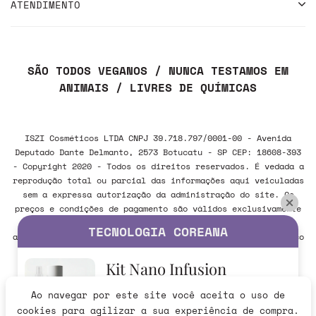
ATENDIMENTO
SÃO TODOS VEGANOS / NUNCA TESTAMOS EM
ANIMAIS / LIVRES DE QUÍMICAS
ISZI Cosméticos LTDA CNPJ 39.718.797/0001-00 - Avenida
Deputado Dante Delmanto, 2573 Botucatu - SP CEP: 18608-393
- Copyright 2020 - Todos os direitos reservados. É vedada a
reprodução total ou parcial das informações aqui veiculadas
sem a expressa autorização da administração do site. Os
preços e condições de pagamento são válidos exclusivamente
para compras realizadas via internet e poderão sofrer
TECNOLOGIA COREANA
alteração sem aviso prévio. Em caso de divergência, o preço
válido é sempre o do carrinho de compras.
Kit Nano Infusion
Ao navegar por este site você aceita o uso de
Verificada por
R$279,90
cookies para agilizar a sua experiência de compra.