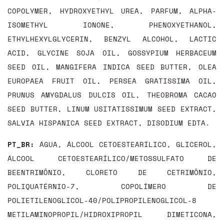
COPOLYMER, HYDROXYETHYL UREA, PARFUM, ALPHA-
ISOMETHYL IONONE, PHENOXYETHANOL,
ETHYLHEXYLGLYCERIN, BENZYL ALCOHOL, LACTIC
ACID, GLYCINE SOJA OIL, GOSSYPIUM HERBACEUM
SEED OIL, MANGIFERA INDICA SEED BUTTER, OLEA
EUROPAEA FRUIT OIL, PERSEA GRATISSIMA OIL,
PRUNUS AMYGDALUS DULCIS OIL, THEOBROMA CACAO
SEED BUTTER, LINUM USITATISSIMUM SEED EXTRACT,
SALVIA HISPANICA SEED EXTRACT, DISODIUM EDTA.
PT_BR:
ÁGUA, ÁLCOOL CETOESTEARÍLICO, GLICEROL,
ÁLCOOL CETOESTEARÍLICO/METOSSULFATO DE
BEENTRIMÔNIO, CLORETO DE CETRIMÔNIO,
POLIQUATÉRNIO-7, COPOLÍMERO DE
POLIETILENOGLICOL-40/POLIPROPILENOGLICOL-8
METILAMINOPROPIL/HIDROXIPROPIL DIMETICONA,