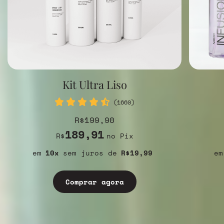
Kit Ultra Liso
(1660)
R$199,90
189,91
R$
no Pix
10
sem juros
R$19,99
Comprar agora