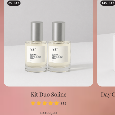
8
% off
14
% off
Kit Duo Soline
Day C
(1)
R$129,90