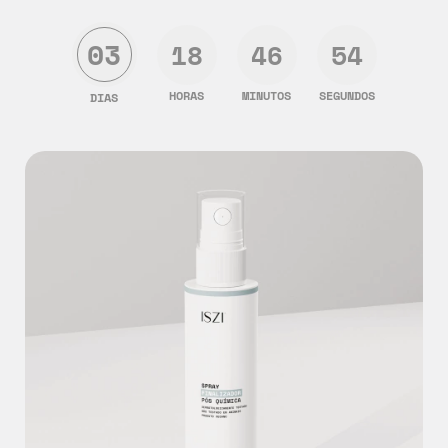
03
18
46
50
HORAS
MINUTOS
SEGUNDOS
DIAS