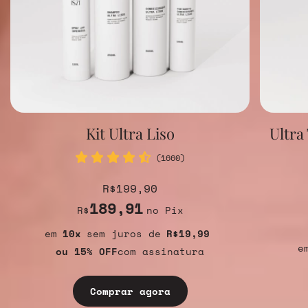
Kit Ultra Liso
Ultra
(1660)
R$199,90
189,91
R$
no Pix
10
sem juros
R$19,99
ou 15% OFF
com assinatura
Comprar agora