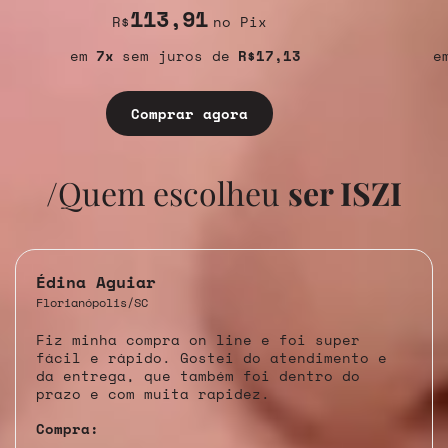
113,91
R$
no Pix
7
sem juros
R$17,13
Comprar agora
/Quem escolheu
ser ISZI
Édina Aguiar
Florianópolis/SC
Fiz minha compra on line e foi super
fácil e rápido. Gostei do atendimento e
da entrega, que também foi dentro do
prazo e com muita rapidez.
Compra: