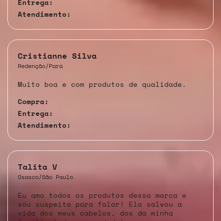
Entrega:
Atendimento:
Cristianne Silva
Redenção/Pará
Muito boa e com produtos de qualidade.
Compra:
Entrega:
Atendimento:
Talita V
Osasco/São Paulo
Eu amo todos os produtos dessa marca e
sou suspeita para falar! Ela salvou a
vida dos meus cabelos, dos da minha