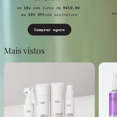
10
sem juros
R$19,99
ou 15% OFF
com assinatura
Comprar agora
Mais vistos