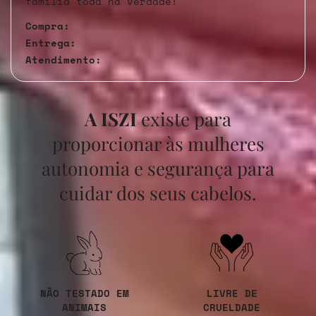
família toda na verdade!
Compra:
Entrega:
Atendimento:
A ISZI
existe para
proporcionar às mulheres
autonomia e segurança para
cuidar dos seus cabelos.
NÃO TESTADO EM
LIVRE DE
ANIMAIS
CRUELDADE