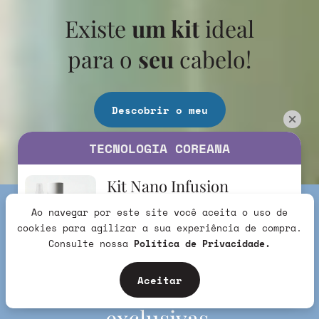
Existe
um kit
ideal
para o
seu
cabelo!
Descobrir o meu
TECNOLOGIA COREANA
Kit Nano Infusion
Ao navegar por este site você aceita o uso de
R$279,90
cookies para agilizar a sua experiência de compra.
265,91
R$
no Pix
Consulte nossa
Política de Privacidade.
Fique sabendo primeiro!
Eu quero
Ofertas e vantagens
Aceitar
exclusivas.