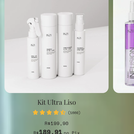
Kit Ultra Liso
(1660)
R$199,90
189,91
R$
no Pix