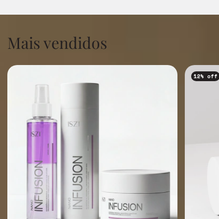
Mais vendidos
12
% off