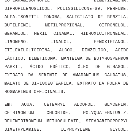
DIPROPILENOGLICOL, POLISSILICONE-29, PERFUME,
ALFA-ISOMETIL IONONA, SALICILATO DE BENZILA,
BUTILFENIL METILPROPIONAL, CITRONELOL,
GERANIOL, HEXIL CINAMAL, HIDROXICITRONELAL,
LIMONENO, LINALOL, FENOXIETANOL,
ETILEXILGLICERINA, ÁLCOOL BENZÍLICO, ÁCIDO
LÁCTICO, DIMETICONA, MANTEIGA DE BUTYROSPERMUM
PARKII, ÁCIDO EDÉTICO, ÓLEO DE GIRASOL,
EXTRATO DA SEMENTE DE AMARANTHUS CAUDATUS,
MALATO DE DI-ISOESTEARILA, EXTRATO DA FOLHA DE
ROSMARINUS OFFICINALIS.
EN:
AQUA, CETEARYL ALCOHOL, GLYCERIN,
CETRIMONIUM CHLORIDE, POLYQUATERNIUM-7,
BEHENTRIMONIUM METHOSULFATE, STEARAMIDOPROPYL
DIMETHYLAMINE, DIPROPYLENE GLYCOL,