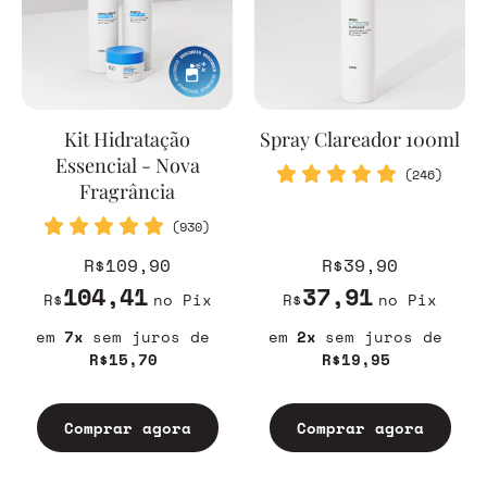
Kit Hidratação
Spray Clareador 100ml
Essencial - Nova
(246)
Fragrância
(930)
R$109,90
R$39,90
104,41
37,91
R$
no Pix
R$
no Pix
7
sem juros
2
sem juros
R$15,70
R$19,95
Comprar agora
Comprar agora