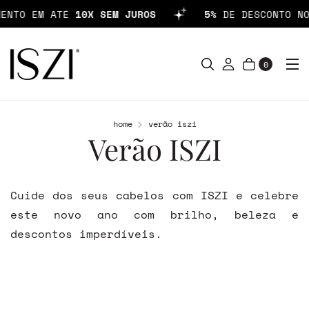
NTO EM ATÉ
10X SEM JUROS
5%
DE DESCONTO NO 
0
home
verão iszi
Verão ISZI
Cuide dos seus cabelos com ISZI e celebre
este novo ano com brilho, beleza e
descontos imperdíveis.