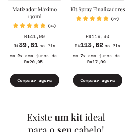
Matizador Máximo
Kit Spray Finalizadores
130ml
(22)
(93)
R$41,90
R$119,60
39,81
113,62
R$
no Pix
R$
no Pix
2
sem juros
7
sem juros
R$20,95
R$17,09
Comprar agora
Comprar agora
Existe
um kit
ideal
para o
seu
cabelo!