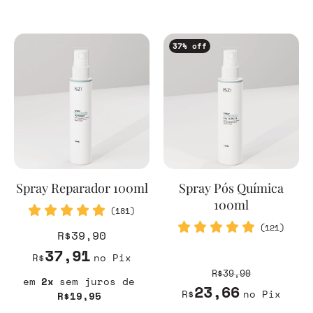
37
% off
Spray Reparador 100ml
Spray Pós Química
100ml
(181)
(121)
R$39,90
37,91
R$
no Pix
R$39,90
2
sem juros
23,66
R$
no Pix
R$19,95