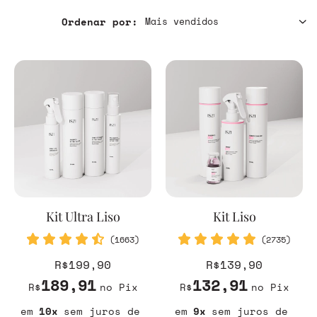
Ordenar por:
Kit Ultra Liso
Kit Liso
(1663)
(2735)
R$199,90
R$139,90
189,91
132,91
R$
no Pix
R$
no Pix
10
sem juros
9
sem juros