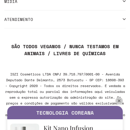
MÍDIA
ATENDIMENTO
SÃO TODOS VEGANOS / NUNCA TESTAMOS EM
ANIMAIS / LIVRES DE QUÍMICAS
ISZI Cosméticos LTDA CNPJ 39.718.797/0001-00 - Avenida
Deputado Dante Delmanto, 2573 Botucatu - SP CEP: 18608-393
- Copyright 2020 - Todos os direitos reservados. É vedada a
reprodução total ou parcial das informações aqui veiculadas
sem a expressa autorização da administração do site. Os
preços e condições de pagamento são válidos exclusivamente
para compras realizadas via internet e poderão sofrer
TECNOLOGIA COREANA
alteração sem aviso prévio. Em caso de divergência, o preço
válido é sempre o do carrinho de compras.
Kit Nano Infusion