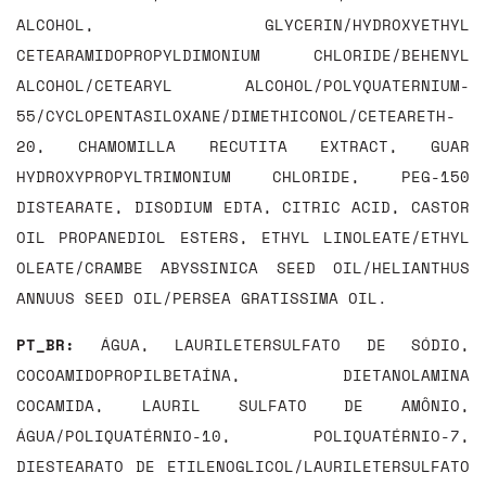
ALCOHOL, GLYCERIN/HYDROXYETHYL
CETEARAMIDOPROPYLDIMONIUM CHLORIDE/BEHENYL
ALCOHOL/CETEARYL ALCOHOL/POLYQUATERNIUM-
55/CYCLOPENTASILOXANE/DIMETHICONOL/CETEARETH-
20, CHAMOMILLA RECUTITA EXTRACT, GUAR
HYDROXYPROPYLTRIMONIUM CHLORIDE, PEG-150
DISTEARATE, DISODIUM EDTA, CITRIC ACID, CASTOR
OIL PROPANEDIOL ESTERS, ETHYL LINOLEATE/ETHYL
OLEATE/CRAMBE ABYSSINICA SEED OIL/HELIANTHUS
ANNUUS SEED OIL/PERSEA GRATISSIMA OIL.
PT_BR:
ÁGUA, LAURILETERSULFATO DE SÓDIO,
COCOAMIDOPROPILBETAÍNA, DIETANOLAMINA
COCAMIDA, LAURIL SULFATO DE AMÔNIO,
ÁGUA/POLIQUATÉRNIO-10, POLIQUATÉRNIO-7,
DIESTEARATO DE ETILENOGLICOL/LAURILETERSULFATO