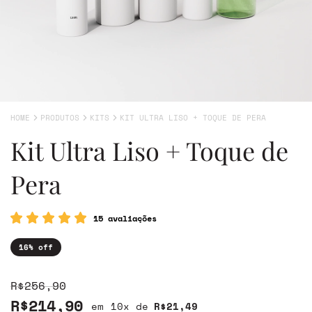
HOME
PRODUTOS
KITS
KIT ULTRA LISO + TOQUE DE PERA
Kit Ultra Liso + Toque de
Pera
15 avaliações
16
% off
R$256,90
R$214,90
10
x de
R$21,49