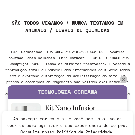
SÃO TODOS VEGANOS / NUNCA TESTAMOS EM
ANIMAIS / LIVRES DE QUÍMICAS
ISZI Cosméticos LTDA CNPJ 39.718.797/0001-00 - Avenida
Deputado Dante Delmanto, 2573 Botucatu - SP CEP: 18608-393
- Copyright 2020 - Todos os direitos reservados. É vedada a
reprodução total ou parcial das informações aqui veiculadas
sem a expressa autorização da administração do site. Os
preços e condições de pagamento são válidos exclusivamente
para compras realizadas via internet e poderão sofrer
TECNOLOGIA COREANA
alteração sem aviso prévio. Em caso de divergência, o preço
válido é sempre o do carrinho de compras.
Kit Nano Infusion
Ao navegar por este site você aceita o uso de
Verificada por
R$279,90
cookies para agilizar a sua experiência de compra.
265,91
R$
no Pix
Consulte nossa
Política de Privacidade.