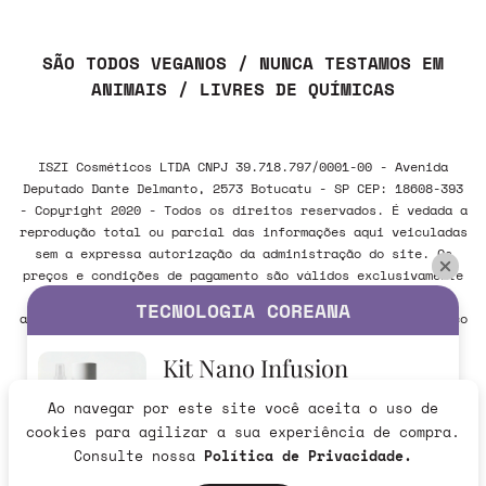
SÃO TODOS VEGANOS / NUNCA TESTAMOS EM
ANIMAIS / LIVRES DE QUÍMICAS
ISZI Cosméticos LTDA CNPJ 39.718.797/0001-00 - Avenida
Deputado Dante Delmanto, 2573 Botucatu - SP CEP: 18608-393
- Copyright 2020 - Todos os direitos reservados. É vedada a
reprodução total ou parcial das informações aqui veiculadas
sem a expressa autorização da administração do site. Os
preços e condições de pagamento são válidos exclusivamente
para compras realizadas via internet e poderão sofrer
TECNOLOGIA COREANA
alteração sem aviso prévio. Em caso de divergência, o preço
válido é sempre o do carrinho de compras.
Kit Nano Infusion
Ao navegar por este site você aceita o uso de
Verificada por
R$279,90
cookies para agilizar a sua experiência de compra.
265,91
R$
no Pix
Consulte nossa
Política de Privacidade.