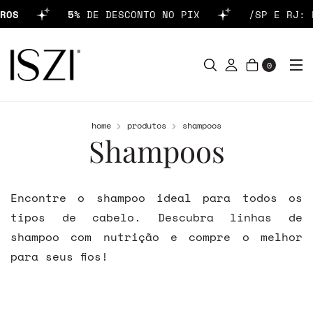
OS
5%
DE DESCONTO NO PIX
/SP E RJ: F
0
home
produtos
shampoos
Shampoos
Encontre o shampoo ideal para todos os
tipos de cabelo. Descubra linhas de
shampoo com nutrição e compre o melhor
para seus fios!