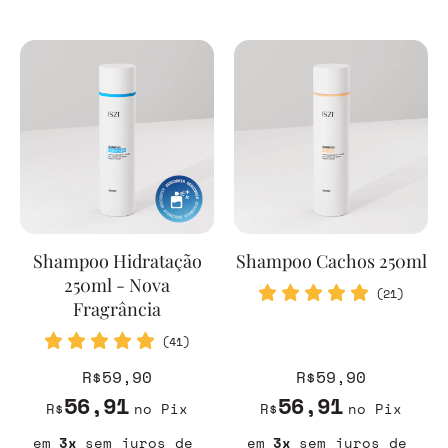
Shampoo Hidratação
Shampoo Cachos 250ml
250ml - Nova
(21)
Fragrância
(41)
R$59,90
R$59,90
56,91
56,91
R$
no Pix
R$
no Pix
3
sem juros
3
sem juros