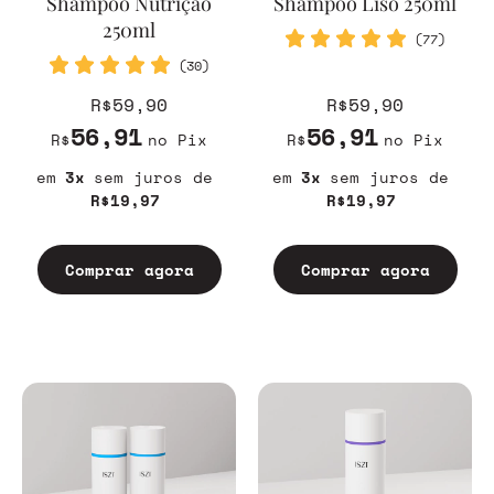
Shampoo Nutrição
Shampoo Liso 250ml
250ml
(77)
(30)
R$59,90
R$59,90
56,91
56,91
R$
no Pix
R$
no Pix
3
sem juros
3
sem juros
R$19,97
R$19,97
Comprar agora
Comprar agora