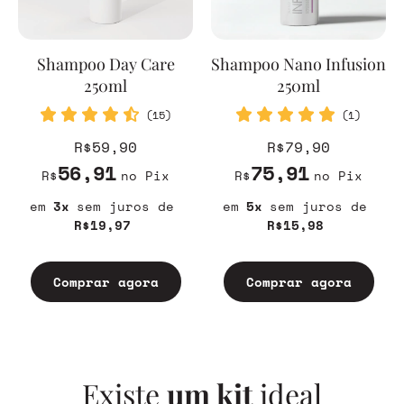
Shampoo Day Care
Shampoo Nano Infusion
250ml
250ml
(15)
(1)
R$59,90
R$79,90
56,91
75,91
R$
no Pix
R$
no Pix
3
sem juros
5
sem juros
R$19,97
R$15,98
Comprar agora
Comprar agora
Existe
um kit
ideal