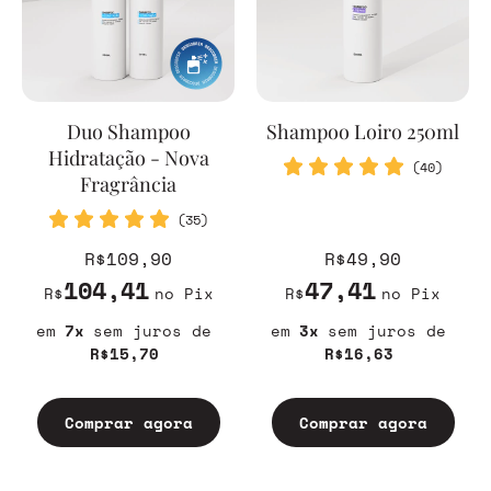
Duo Shampoo
Shampoo Loiro 250ml
Hidratação - Nova
(40)
Fragrância
(35)
R$109,90
R$49,90
104,41
47,41
R$
no Pix
R$
no Pix
7
sem juros
3
sem juros
R$15,70
R$16,63
Comprar agora
Comprar agora