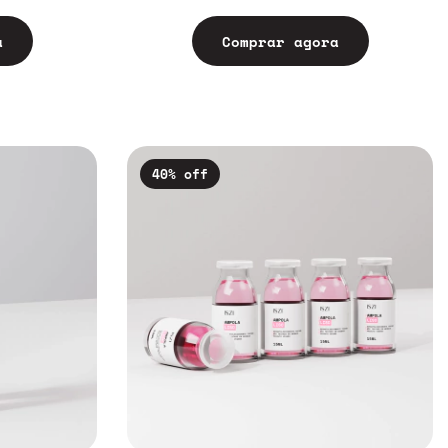
a
Comprar agora
40
% off