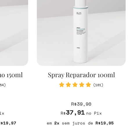
o 150ml
Spray Reparador 100ml
54)
(181)
R$39,90
37,91
ix
R$
no Pix
R$19,97
2
sem juros
R$19,95