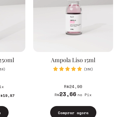
250ml
Ampola Liso 15ml
19)
(152)
R$24,90
ix
23,66
R$
no Pix
R$19,97
a
Comprar agora