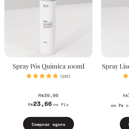
Spray Pós Química 100ml
Spray Li
(121)
R$39,90
R$
23,66
R$
no Pix
7
s
Comprar agora