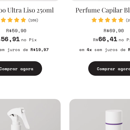
o Ultra Liso 250ml
Perfume Capilar B
(169)
(2
R$59,90
R$69,90
56,91
66,41
$
no Pix
R$
no P
em juros
R$19,97
4
sem juros
Comprar agora
Comprar agor