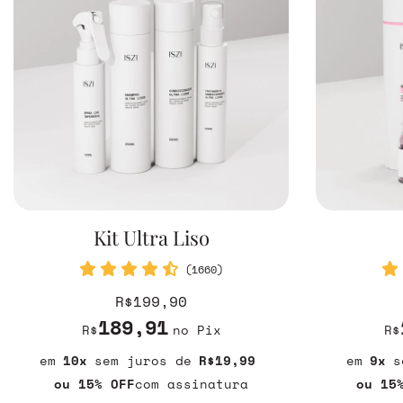
Kit Ultra Liso
(1660)
R$199,90
189,91
R$
no Pix
R$
10
sem juros
R$19,99
9
s
ou 15% OFF
com assinatura
ou 15