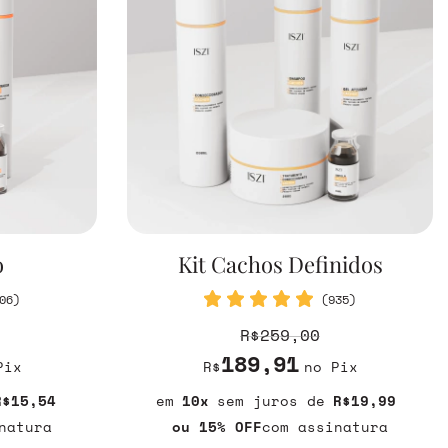
o
Kit Cachos Definidos
06)
(935)
R$259,00
189,91
Pix
R$
no Pix
R$15,54
10
sem juros
R$19,99
natura
ou 15% OFF
com assinatura