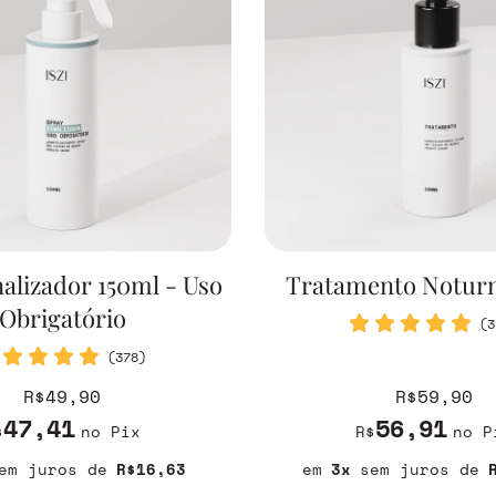
nalizador 150ml - Uso
Tratamento Noturn
Obrigatório
(3
(378)
R$49,90
R$59,90
47,41
56,91
$
no Pix
R$
no P
em juros
R$16,63
3
sem juros