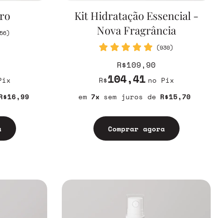
iro
Kit Hidratação Essencial -
Nova Fragrância
56)
(930)
R$109,90
104,41
Pix
R$
no Pix
R$16,99
7
sem juros
R$15,70
a
Comprar agora