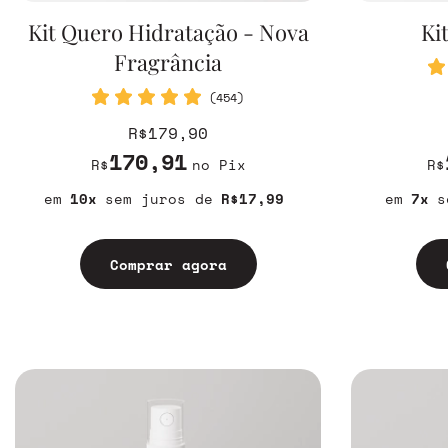
Kit Quero Hidratação - Nova
Ki
Fragrância
(454)
R$179,90
170,91
R$
no Pix
R$
10
sem juros
R$17,99
7
s
Comprar agora