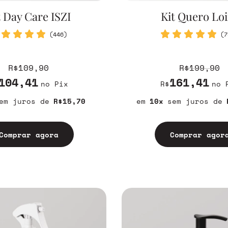
t Day Care ISZI
Kit Quero Lo
(446)
(7
R$109,90
R$199,90
104,41
161,41
no Pix
R$
no 
em juros
R$15,70
10
sem juros
Comprar agora
Comprar agor