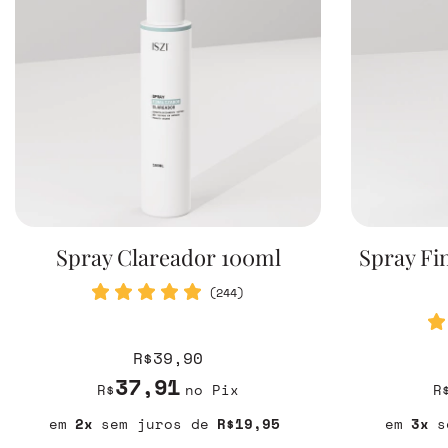
Spray Clareador 100ml
Spray Fi
(244)
R$39,90
37,91
R$
no Pix
R
2
sem juros
R$19,95
3
s