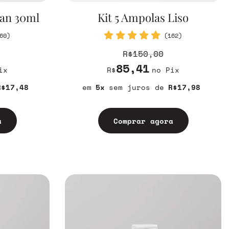
lan 30ml
Kit 5 Ampolas Liso
60)
(162)
R$150,00
85,41
ix
R$
no Pix
R$17,48
5
sem juros
R$17,98
a
Comprar agora