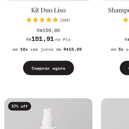
Kit Duo Liso
Shampo
(224)
R$159,90
151,91
R$
no Pix
R
10
sem juros
R$15,99
3
s
Comprar agora
37
% off