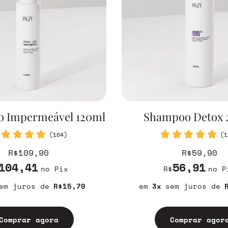
so Impermeável 120ml
Shampoo Detox 
(164)
(1
R$109,90
R$59,90
104,41
56,91
no Pix
R$
no P
em juros
R$15,70
3
sem juros
Comprar agora
Comprar agor