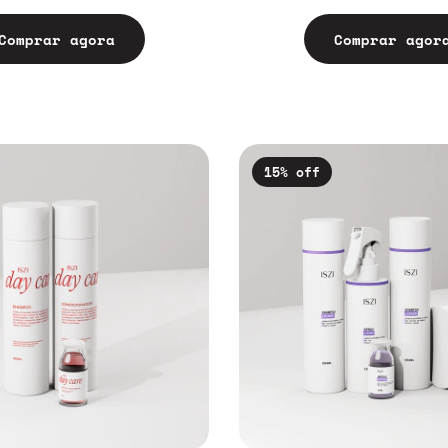
Comprar agora
Comprar agor
15
% off