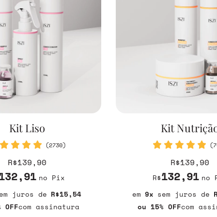
Kit Liso
Kit Nutriçã
(2730)
(7
R$139,90
R$139,90
132,91
132,91
no Pix
R$
no 
em juros
R$15,54
9
sem juros
% OFF
com assinatura
ou 15% OFF
com assi