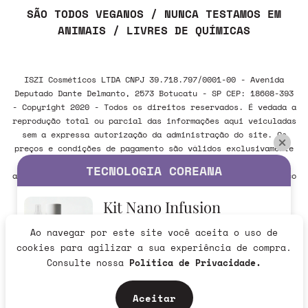
SÃO TODOS VEGANOS / NUNCA TESTAMOS EM
ANIMAIS / LIVRES DE QUÍMICAS
ISZI Cosméticos LTDA CNPJ 39.718.797/0001-00 - Avenida
Deputado Dante Delmanto, 2573 Botucatu - SP CEP: 18608-393
- Copyright 2020 - Todos os direitos reservados. É vedada a
reprodução total ou parcial das informações aqui veiculadas
sem a expressa autorização da administração do site. Os
preços e condições de pagamento são válidos exclusivamente
para compras realizadas via internet e poderão sofrer
TECNOLOGIA COREANA
alteração sem aviso prévio. Em caso de divergência, o preço
válido é sempre o do carrinho de compras.
Kit Nano Infusion
Ao navegar por este site você aceita o uso de
Verificada por
R$279,90
cookies para agilizar a sua experiência de compra.
265,91
R$
no Pix
Consulte nossa
Política de Privacidade.
Eu quero
Aceitar
Development by Voa