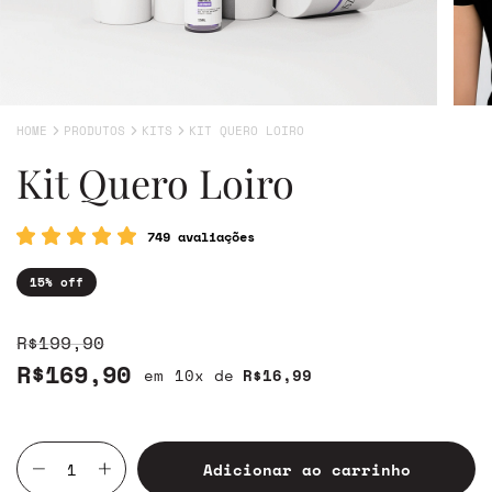
HOME
PRODUTOS
KITS
KIT QUERO LOIRO
Kit Quero Loiro
749 avaliações
15
% off
R$199,90
R$169,90
10
x de
R$16,99