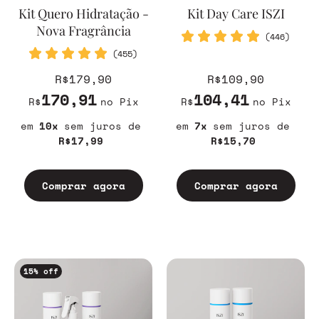
Kit Quero Hidratação -
Kit Day Care ISZI
Nova Fragrância
(446)
(455)
R$179,90
R$109,90
170,91
104,41
R$
no Pix
R$
no Pix
10
sem juros
7
sem juros
R$17,99
R$15,70
Comprar agora
Comprar agora
15
% off