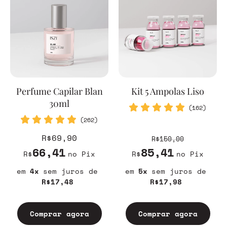
Perfume Capilar Blan
Kit 5 Ampolas Liso
30ml
(162)
(262)
R$69,90
R$150,00
66,41
85,41
R$
no Pix
R$
no Pix
4
sem juros
5
sem juros
R$17,48
R$17,98
Comprar agora
Comprar agora