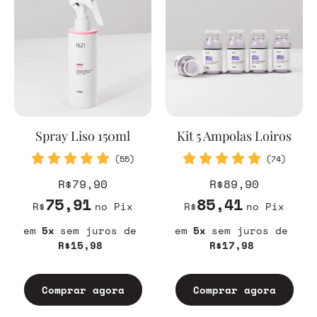
Spray Liso 150ml
Kit 5 Ampolas Loiros
(55)
(74)
R$79,90
R$89,90
75,91
85,41
R$
no Pix
R$
no Pix
5
sem juros
5
sem juros
R$15,98
R$17,98
Comprar agora
Comprar agora