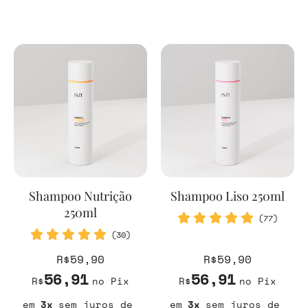
Shampoo Nutrição
Shampoo Liso 250ml
250ml
(77)
(30)
R$59,90
R$59,90
56,91
56,91
R$
no Pix
R$
no Pix
3
sem juros
3
sem juros