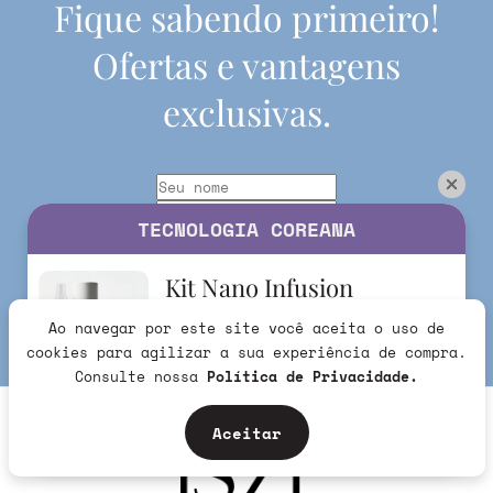
Fique sabendo primeiro!
Ofertas e vantagens
exclusivas.
TECNOLOGIA COREANA
Kit Nano Infusion
Ao navegar por este site você aceita o uso de
R$279,90
cookies para agilizar a sua experiência de compra.
265,91
R$
no Pix
Consulte nossa
Política de Privacidade.
Eu quero
Aceitar