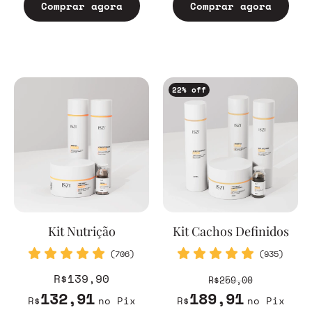
Comprar agora
Comprar agora
22
% off
Kit Nutrição
Kit Cachos Definidos
(706)
(935)
R$139,90
R$259,00
132,91
189,91
R$
no Pix
R$
no Pix