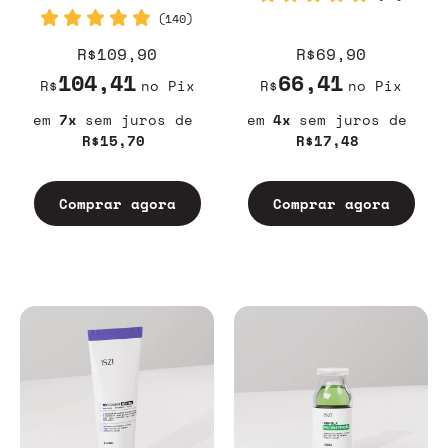
(140)
R$109,90
R$69,90
104,41
66,41
R$
no Pix
R$
no Pix
7
sem juros
4
sem juros
R$15,70
R$17,48
Comprar agora
Comprar agora