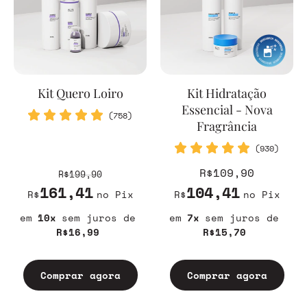
Kit Quero Loiro
Kit Hidratação
Essencial - Nova
(758)
Fragrância
(930)
R$109,90
R$199,90
161,41
104,41
R$
no Pix
R$
no Pix
10
sem juros
7
sem juros
R$16,99
R$15,70
Comprar agora
Comprar agora