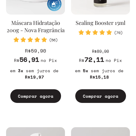
Máscara Hidratação
Sealing Booster 15ml
200g - Nova Fragrância
(70)
(56)
R$59,90
R$89,90
56,91
72,11
R$
no Pix
R$
no Pix
3
sem juros
5
sem juros
R$19,97
R$15,18
Comprar agora
Comprar agora