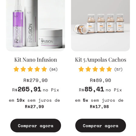
Kit Nano Infusion
Kit 5 Ampolas Cachos
(84)
(57)
R$279,90
R$89,90
265,91
85,41
R$
no Pix
R$
no Pix
10
sem juros
5
sem juros
R$27,99
R$17,98
Comprar agora
Comprar agora