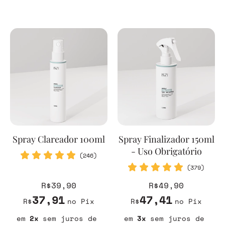
Spray Clareador 100ml
Spray Finalizador 150ml
- Uso Obrigatório
(246)
(379)
R$39,90
R$49,90
37,91
47,41
R$
no Pix
R$
no Pix
2
sem juros
3
sem juros