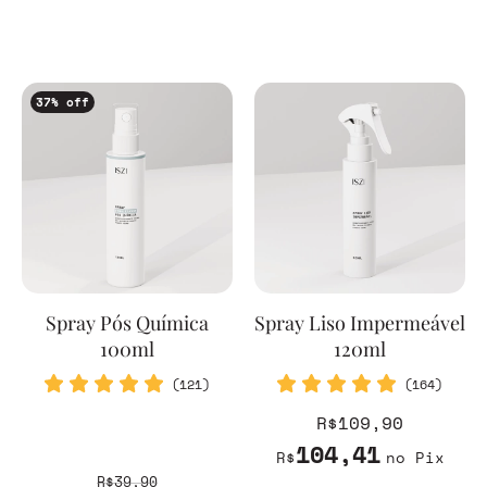
37
% off
Spray Pós Química
Spray Liso Impermeável
100ml
120ml
(121)
(164)
R$109,90
104,41
R$
no Pix
R$39,90