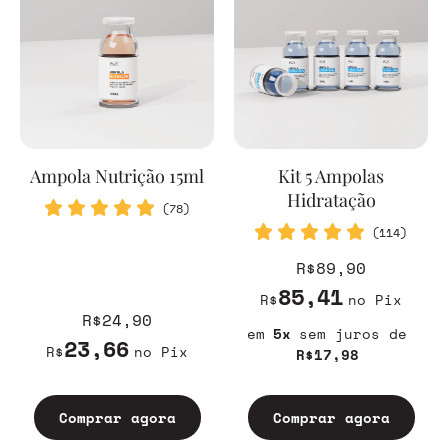
Ampola Nutrição 15ml
Kit 5 Ampolas
Hidratação
(78)
(114)
R$89,90
85,41
R$
no Pix
R$24,90
5
sem juros
23,66
R$
no Pix
R$17,98
Comprar agora
Comprar agora