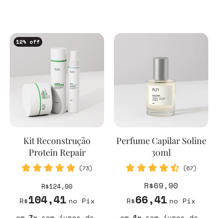
12
% off
Kit Reconstrução
Perfume Capilar Soline
Protein Repair
30ml
(73)
(67)
R$69,90
R$124,90
104,41
66,41
R$
no Pix
R$
no Pix
7
sem juros
4
sem juros