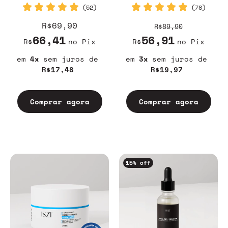
(52)
(78)
R$69,90
R$89,90
66,41
56,91
R$
no Pix
R$
no Pix
4
sem juros
3
sem juros
R$17,48
R$19,97
Comprar agora
Comprar agora
15
% off