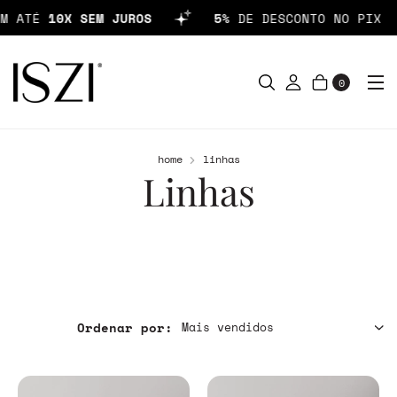
10X SEM JUROS
5%
DE DESCONTO NO PIX
0
home
linhas
Linhas
Ordenar por: