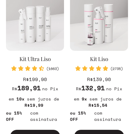
Kit Ultra Liso
Kit Liso
(1663)
(2735)
R$199,90
R$139,90
189,91
132,91
R$
no Pix
R$
no Pix
10
sem juros
9
sem juros
R$19,99
R$15,54
ou 15%
com
ou 15%
com
OFF
assinatura
OFF
assinatura